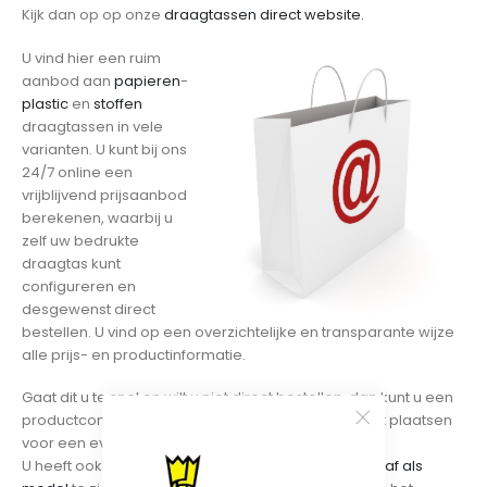
Kijk dan op op onze
draagtassen direct website.
U vind hier een ruim
aanbod aan
papieren
-
plastic
en
stoffen
draagtassen in vele
varianten. U kunt bij ons
24/7 online een
vrijblijvend prijsaanbod
berekenen, waarbij u
zelf uw bedrukte
draagtas kunt
configureren en
desgewenst direct
bestellen. U vind op een overzichtelijke en transparante wijze
alle prijs- en productinformatie.
Gaat dit u te snel en wilt u niet direct bestellen, dan kunt u een
productconfiguratie op uw eigen draagtas wish-list plaatsen
voor een eventueel later moment.
U heeft ook de mogelijkheid om een
draagtas vooraf als