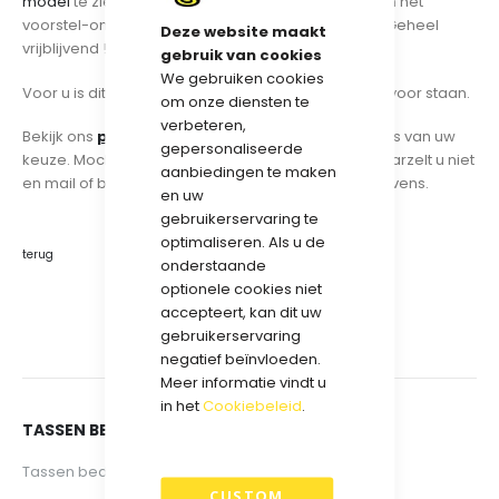
model
te zien, of desgewenst kunt u ons vragen om het
voorstel-ontwerp voor de draagtas te verzorgen. Geheel
Deze website maakt
vrijblijvend !
gebruik van cookies
We gebruiken cookies
Voor u is dit optimaal bestelgemak. Dat is waar wij voor staan.
om onze diensten te
verbeteren,
Bekijk ons
producten-overzicht
voor de draagtas van uw
gepersonaliseerde
keuze. Mocht u desondanks nog vragen hebben, aarzelt u niet
aanbiedingen te maken
en mail of bel ons. Kijk
hier
voor onze contactgegevens.
en uw
gebruikerservaring te
optimaliseren. Als u de
terug
onderstaande
optionele cookies niet
accepteert, kan dit uw
gebruikerservaring
negatief beïnvloeden.
Meer informatie vindt u
in het
Cookiebeleid
.
TASSEN BEDRUKKEN
Tassen bedrukken
CUSTOM