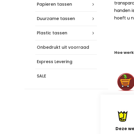
transpara
Papieren tassen
handen i
hoeft u n
Duurzame tassen
Plastic tassen
Onbedrukt uit voorraad
Ho
e werk
Express Levering
SALE
Deze we