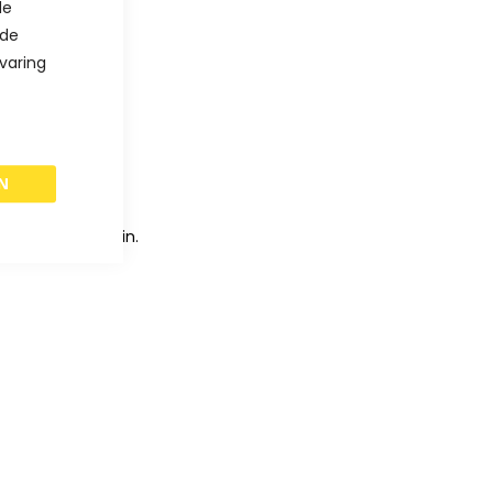
de
 de
varing
N
ntact gegevens in.