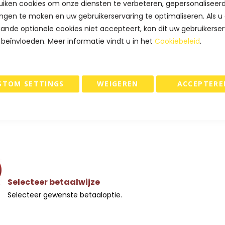
iken cookies om onze diensten te verbeteren, gepersonaliseer
Controleren
ngen te maken en uw gebruikerservaring te optimaliseren. Als u
Controleer en ga verder naar 'one step checkout'.
ande optionele cookies niet accepteert, kan dit uw gebruikerser
 beïnvloeden. Meer informatie vindt u in het
Cookiebeleid
.
STOM SETTINGS
WEIGEREN
ACCEPTERE
Log in of maak een account aan
Volg de stappen van de online bestelprocedure en vul uw co
Selecteer betaalwijze
Selecteer gewenste betaaloptie.