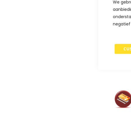
We gebru
aanbiedi
ondersta
negatief
CU