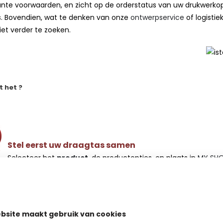
nte voorwaarden, en zicht op de orderstatus van uw drukwerkop
s. Bovendien, wat te denken van onze
ontwerpservice
of logistie
iet verder te zoeken.
t het ?
Stel eerst
uw
draagtas
samen
Selecteer het
product
, de productopties, en plaats in
MY SH
bsite maakt gebruik van cookies