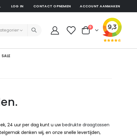
L
LOG IN
CONTACT OPNEMEN
ACCOUNT AANMAKEN
producten
0
Cart
SALE
len.
eek, 24 uur per dag kunt u uw
bedrukte draagtassen
telgemak denken wij, en onze snelle levertijden,