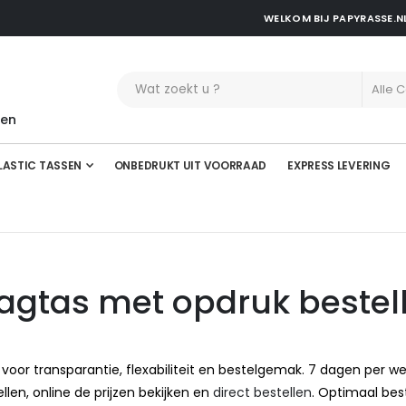
WELKOM BIJ PAPYRASSE.N
t
len
LASTIC TASSEN
ONBEDRUKT UIT VOORRAAD
EXPRESS LEVERING
aagtas met opdruk bestel
 voor transparantie, flexabiliteit en bestelgemak. 7 dagen per w
len, online de prijzen bekijken en
direct bestellen
. Optimaal bes