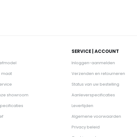
SERVICE | ACCOUNT
oefmodel
Inloggen-aanmelden
p maat
Verzenden en retourneren
ervice
Status van uw bestelling
nze showroom
Aanleverspecificaties
pecificaties
Levertijden
ef
Algemene voorwaarden
Privacy beleid