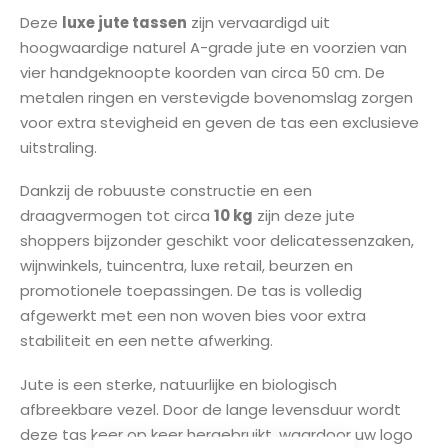
gallerij
Deze
luxe jute tassen
zijn vervaardigd uit
hoogwaardige naturel A-grade jute en voorzien van
vier handgeknoopte koorden van circa 50 cm. De
metalen ringen en verstevigde bovenomslag zorgen
voor extra stevigheid en geven de tas een exclusieve
uitstraling.
Dankzij de robuuste constructie en een
draagvermogen tot circa
10 kg
zijn deze jute
shoppers bijzonder geschikt voor delicatessenzaken,
wijnwinkels, tuincentra, luxe retail, beurzen en
promotionele toepassingen. De tas is volledig
afgewerkt met een non woven bies voor extra
stabiliteit en een nette afwerking.
Jute is een sterke, natuurlijke en biologisch
afbreekbare vezel. Door de lange levensduur wordt
deze tas keer op keer hergebruikt, waardoor uw logo