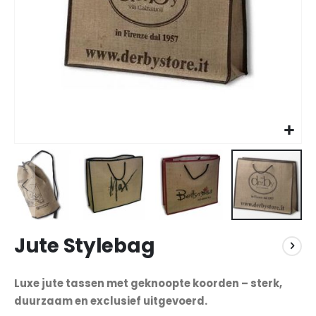
Ga
Jute Stylebag
naar
het
begin
Luxe jute tassen met geknoopte koorden – sterk,
van
duurzaam en exclusief uitgevoerd.
de
afbeeldingen-