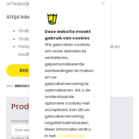
of huisstijl langdurig zichtbaar blijft.
Altijd inbegrepen:
Gratis digitale drukproef
Deze website maakt
gebruik van cookies
Gratis voorbeeldtas
We gebruiken cookies
Persoonlijk advies over formaat, materiaal en
om onze diensten te
bedrukking
verbeteren,
gepersonaliseerde
BEKIJK
GRATIS
aanbiedingen te maken
en uw
PRIJS
SAMPLE
gebruikerservaring te
SKU
99000ITS
optimaliseren. Als u de
AANVRAGEN
onderstaande
optionele cookies niet
Product opties
accepteert, kan dit uw
gebruikerservaring
Formaat (b + d x h)
negatief beïnvloeden.
Meer informatie vindt u
in het
Cookiebeleid
.
Aantal drukkleuren