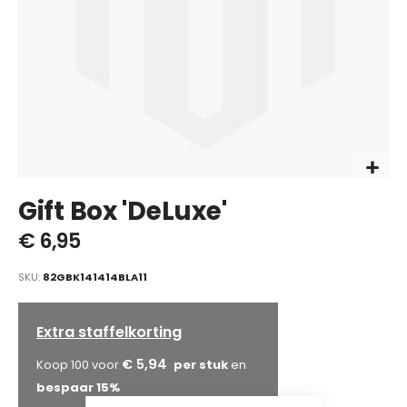
Ga
Gift Box 'DeLuxe'
naar
het
€ 6,95
begin
van
SKU
82GBK141414BLA11
de
afbeeldingen-
gallerij
Extra staffelkorting
€ 5,94
Koop 100 voor
en
bespaar
15
%