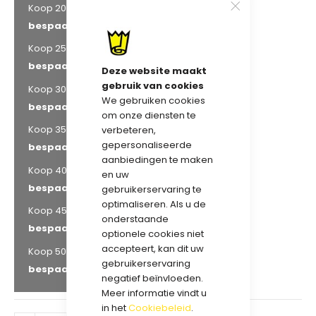
€ 5,73
Koop 200 voor
en
bespaar
18
%
€ 5,63
Koop 250 voor
en
bespaar
19
%
Deze website maakt
gebruik van cookies
€ 5,53
Koop 300 voor
en
We gebruiken cookies
bespaar
20
%
om onze diensten te
€ 5,42
Koop 350 voor
en
verbeteren,
gepersonaliseerde
bespaar
22
%
aanbiedingen te maken
€ 5,35
Koop 400 voor
en
en uw
bespaar
23
%
gebruikerservaring te
optimaliseren. Als u de
€ 5,32
Koop 450 voor
en
onderstaande
bespaar
23
%
optionele cookies niet
accepteert, kan dit uw
€ 5,28
Koop 500 voor
en
gebruikerservaring
bespaar
24
%
negatief beïnvloeden.
Meer informatie vindt u
in het
Cookiebeleid
.