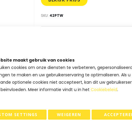
SKU
42PTW
Product opties
Formaat (b + d x h)
bsite maakt gebruik van cookies
iken cookies om onze diensten te verbeteren, gepersonaliseer
ngen te maken en uw gebruikerservaring te optimaliseren. Als u
Vragen over dit artikel ?
ande optionele cookies niet accepteert, kan dit uw gebruikerser
Bel ons: +31(0)73-5229800
klantenservice@papyrasse.nl
 beïnvloeden. Meer informatie vindt u in het
Cookiebeleid
.
STOM SETTINGS
WEIGEREN
ACCEPTERE