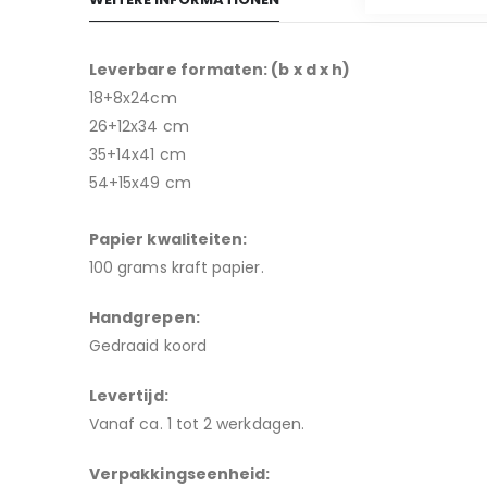
de
afbeeldingen-
gallerij
Leverbare formaten: (b x d x h)
18+8x24cm
26+12x34 cm
35+14x41 cm
54+15x49 cm
Papier kwaliteiten:
100 grams kraft papier.
H
andgrepen:
Gedraaid koord
Levertijd:
Vanaf ca. 1 tot 2 werkdagen.
Verpakkingseenheid: