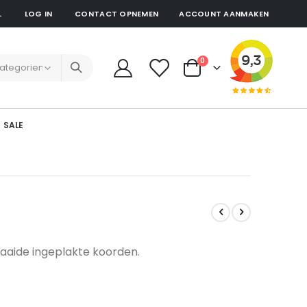
L
LOG IN
CONTACT OPNEMEN
ACCOUNT AANMAKEN
producten
0
Cart
SALE
aaide ingeplakte koorden.