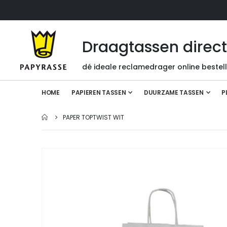
Draagtassen direc
dé ideale reclamedrager online bestel
HOME
PAPIEREN TASSEN
DUURZAME TASSEN
P
PAPER TOPTWIST WIT
Ga
naar
het
einde
van
de