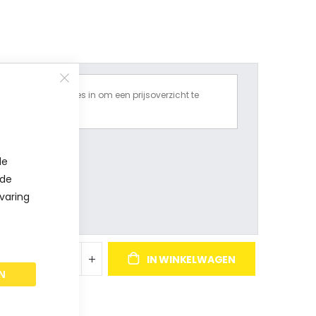
Vul alle opties in om een prijsoverzicht te
krijgen.
de
 de
varing
IN WINKELWAGEN
N