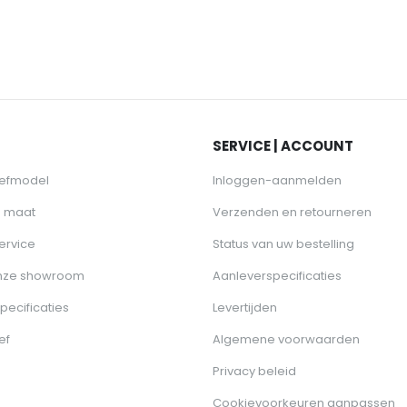
SERVICE | ACCOUNT
oefmodel
Inloggen-aanmelden
p maat
Verzenden en retourneren
ervice
Status van uw bestelling
nze showroom
Aanleverspecificaties
pecificaties
Levertijden
ef
Algemene voorwaarden
Privacy beleid
Cookievoorkeuren aanpassen